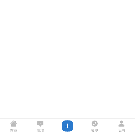
首頁
論壇
發現
我的