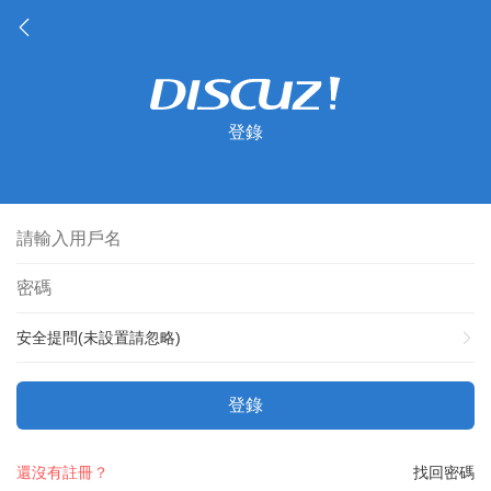
登錄
安全提問(未設置請忽略)
登錄
還沒有註冊？
找回密碼