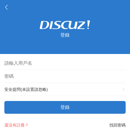
登錄
安全提問(未設置請忽略)
登錄
還沒有註冊？
找回密碼