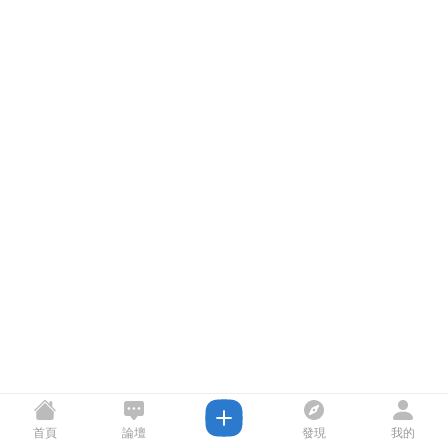
首頁
論壇
發現
我的