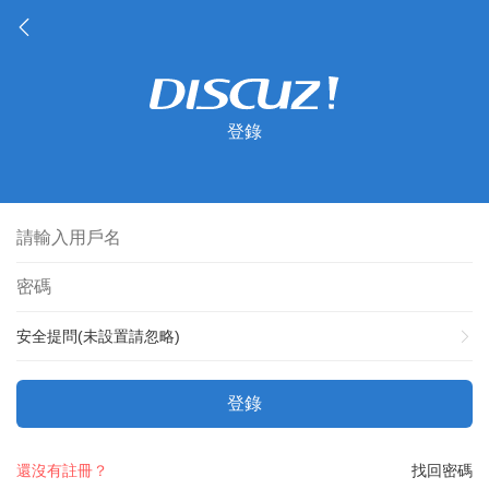
登錄
安全提問(未設置請忽略)
登錄
還沒有註冊？
找回密碼