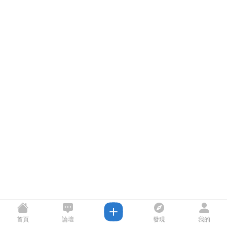
首頁
論壇
發現
我的