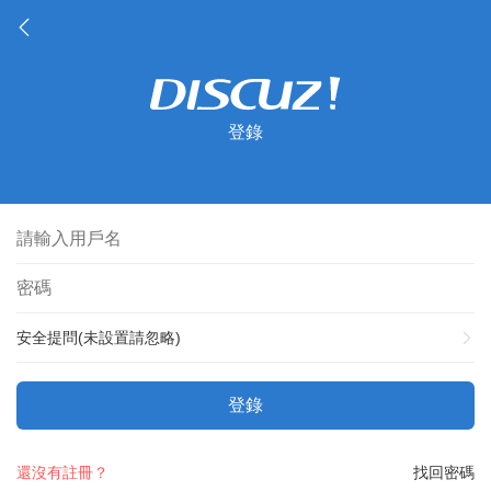
登錄
安全提問(未設置請忽略)
登錄
還沒有註冊？
找回密碼