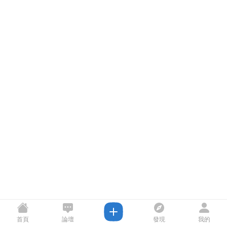
首頁
論壇
發現
我的