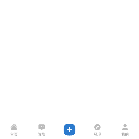
首頁
論壇
發現
我的