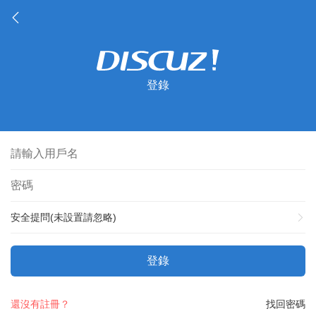
登錄
安全提問(未設置請忽略)
登錄
還沒有註冊？
找回密碼