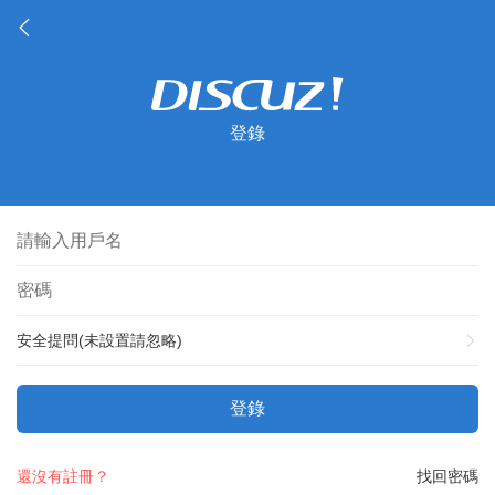
登錄
安全提問(未設置請忽略)
登錄
還沒有註冊？
找回密碼