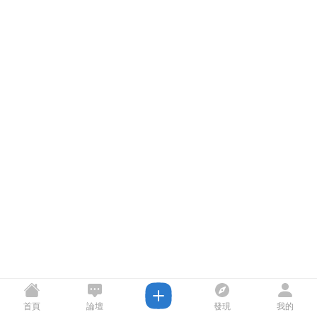
首頁
論壇
發現
我的