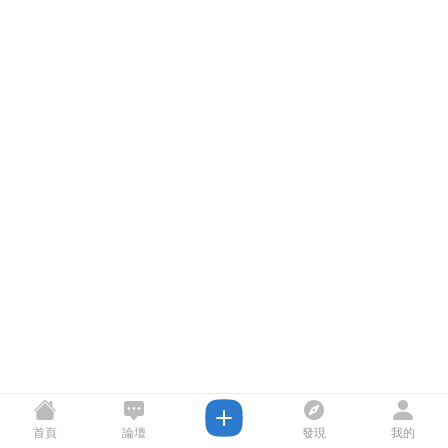
首頁
論壇
發現
我的