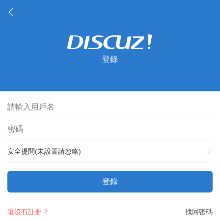
登錄
安全提問(未設置請忽略)
登錄
還沒有註冊？
找回密碼