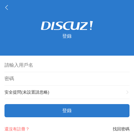
登錄
安全提問(未設置請忽略)
登錄
還沒有註冊？
找回密碼