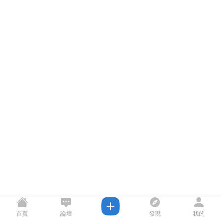
首頁
論壇
發現
我的