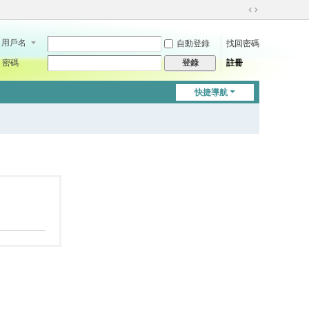
切
換
用戶名
自動登錄
找回密碼
到
寬
密碼
註冊
登錄
版
快捷導航