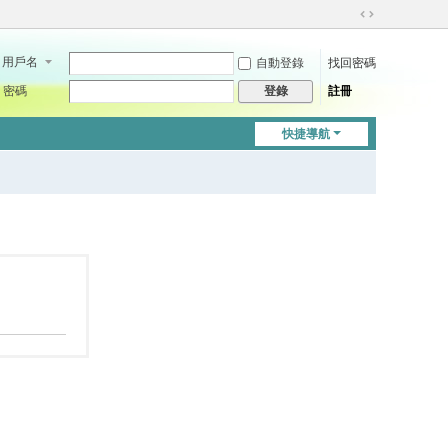
切
換
用戶名
自動登錄
找回密碼
到
寬
密碼
註冊
登錄
版
快捷導航