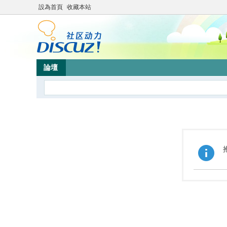
設為首頁
收藏本站
論壇