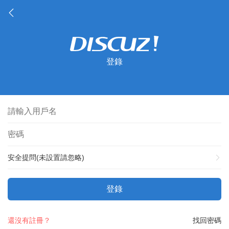
登錄
安全提問(未設置請忽略)
登錄
還沒有註冊？
找回密碼