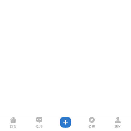
首頁
論壇
發現
我的