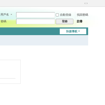
切
換
用戶名
自動登錄
找回密碼
到
寬
密碼
註冊
登錄
版
快捷導航