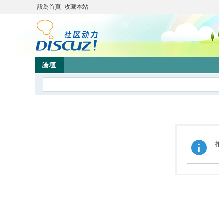
設為首頁
收藏本站
論壇