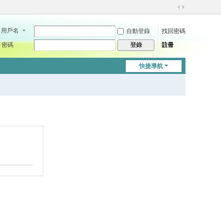
切
換
用戶名
自動登錄
找回密碼
到
寬
密碼
註冊
登錄
版
快捷導航