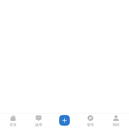
首頁
論壇
發現
我的