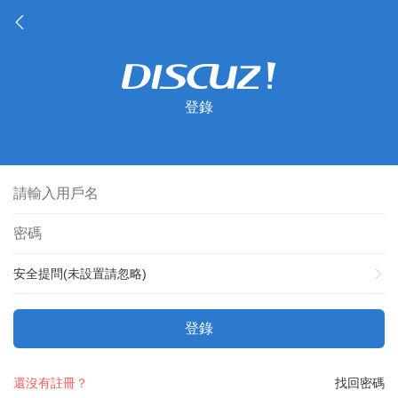
登錄
安全提問(未設置請忽略)
登錄
還沒有註冊？
找回密碼