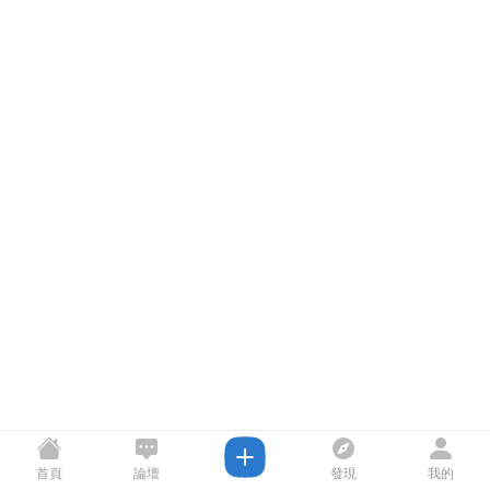
首頁
論壇
發現
我的