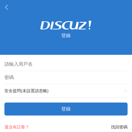
登錄
安全提問(未設置請忽略)
登錄
還沒有註冊？
找回密碼