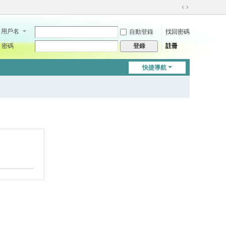
切
換
用戶名
自動登錄
找回密碼
到
寬
密碼
註冊
登錄
版
快捷導航