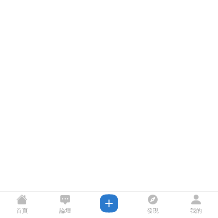
首頁
論壇
發現
我的