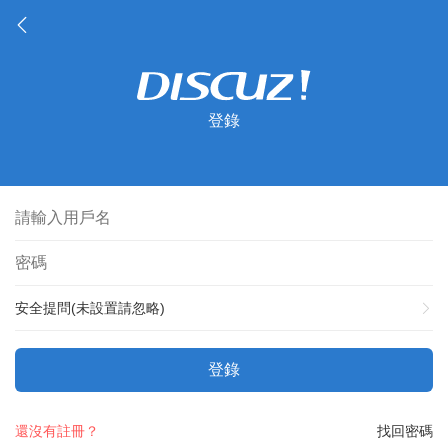
登錄
安全提問(未設置請忽略)
登錄
還沒有註冊？
找回密碼