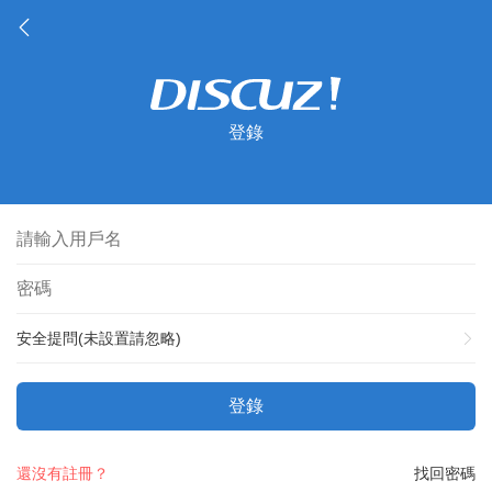
登錄
安全提問(未設置請忽略)
登錄
還沒有註冊？
找回密碼