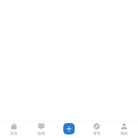
首頁
論壇
發現
我的