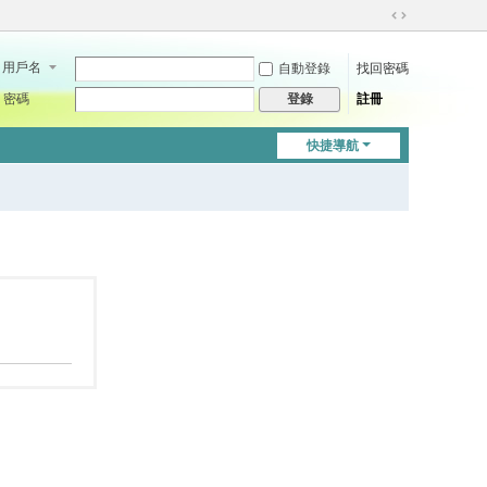
切
換
用戶名
自動登錄
找回密碼
到
寬
密碼
註冊
登錄
版
快捷導航