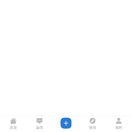
首頁
論壇
發現
我的