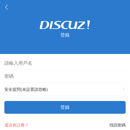
登錄
安全提問(未設置請忽略)
登錄
還沒有註冊？
找回密碼