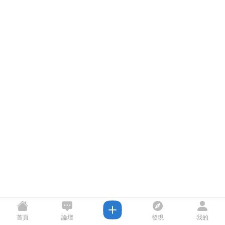
首頁
論壇
發現
我的