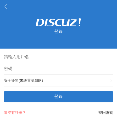
登錄
安全提問(未設置請忽略)
登錄
還沒有註冊？
找回密碼