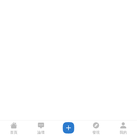
首頁
論壇
發現
我的