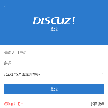
登錄
安全提問(未設置請忽略)
登錄
還沒有註冊？
找回密碼