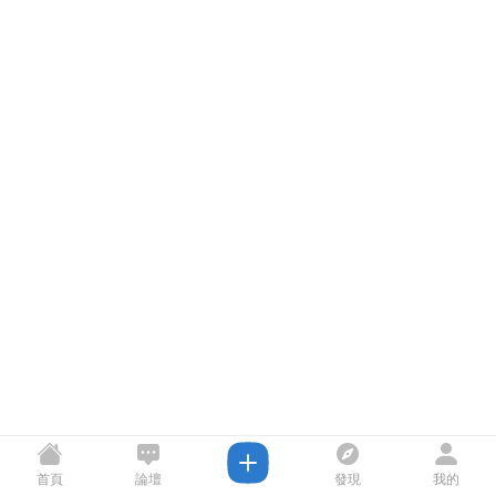
首頁
論壇
發現
我的