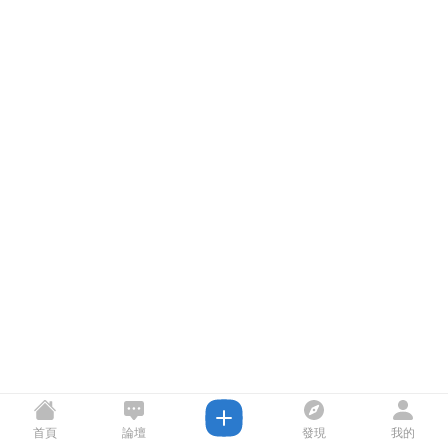
首頁
論壇
發現
我的