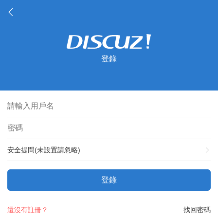
登錄
安全提問(未設置請忽略)
登錄
還沒有註冊？
找回密碼