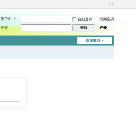
切
換
用戶名
自動登錄
找回密碼
到
寬
密碼
註冊
登錄
版
快捷導航