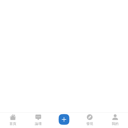
首頁
論壇
發現
我的