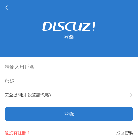
登錄
安全提問(未設置請忽略)
登錄
還沒有註冊？
找回密碼