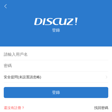
登錄
安全提問(未設置請忽略)
登錄
還沒有註冊？
找回密碼