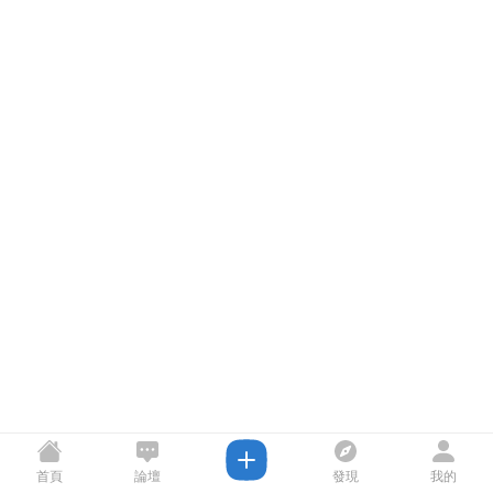
首頁
論壇
發現
我的