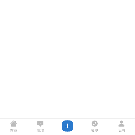
首頁
論壇
發現
我的