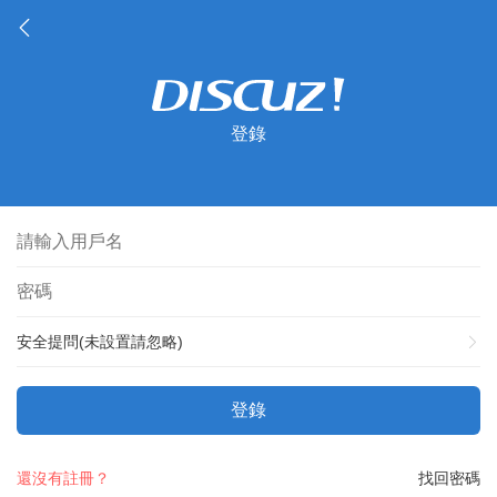
登錄
安全提問(未設置請忽略)
登錄
還沒有註冊？
找回密碼