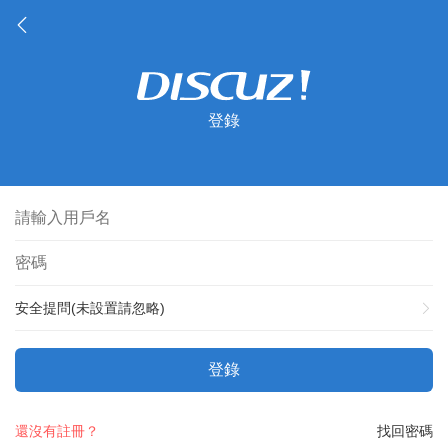
登錄
安全提問(未設置請忽略)
登錄
還沒有註冊？
找回密碼