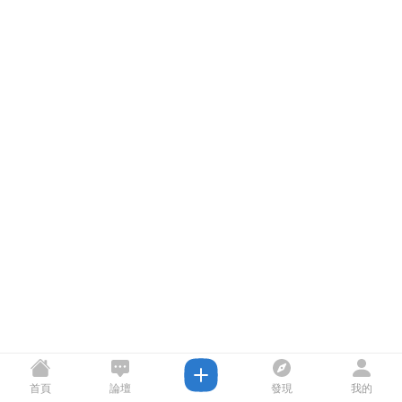
首頁
論壇
發現
我的