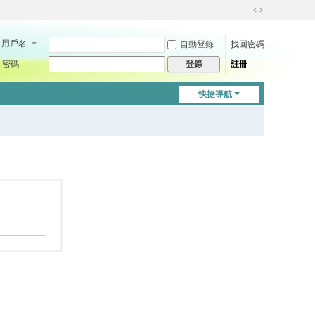
切
換
用戶名
自動登錄
找回密碼
到
寬
密碼
註冊
登錄
版
快捷導航