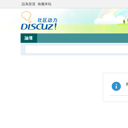
設為首頁
收藏本站
論壇