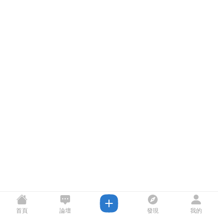
首頁
論壇
發現
我的