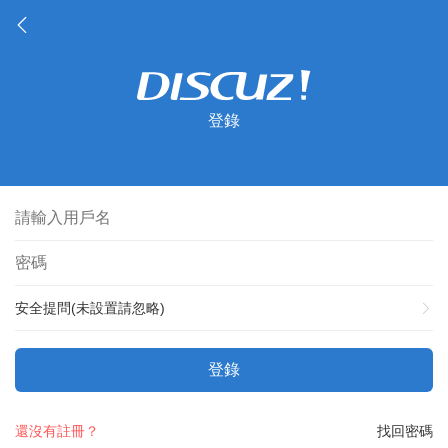
登錄
安全提問(未設置請忽略)
登錄
還沒有註冊？
找回密碼