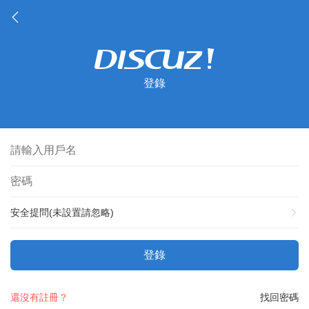
登錄
安全提問(未設置請忽略)
登錄
還沒有註冊？
找回密碼