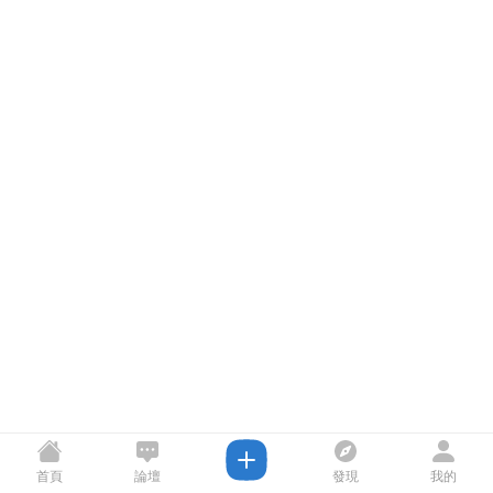
首頁
論壇
發現
我的