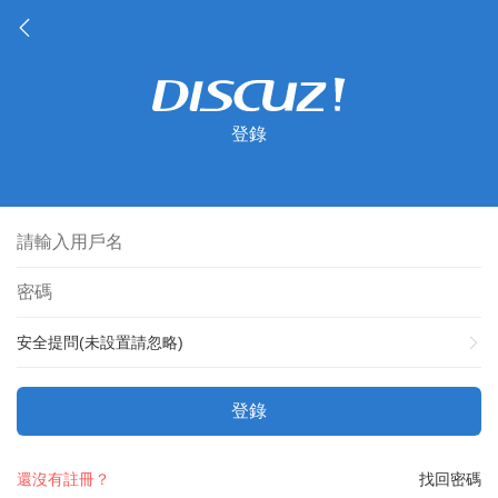
登錄
安全提問(未設置請忽略)
登錄
還沒有註冊？
找回密碼