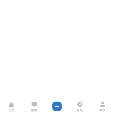
首頁
論壇
發現
我的