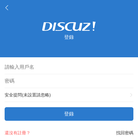
登錄
安全提問(未設置請忽略)
登錄
還沒有註冊？
找回密碼