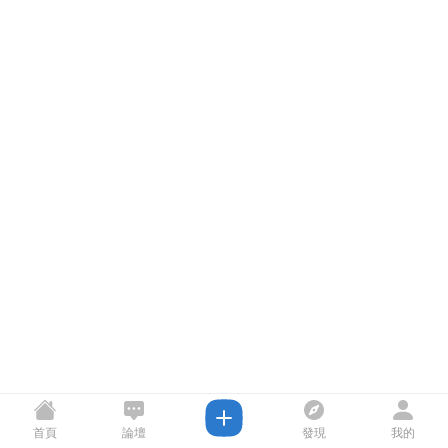
首頁
論壇
發現
我的