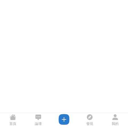
首頁
論壇
發現
我的