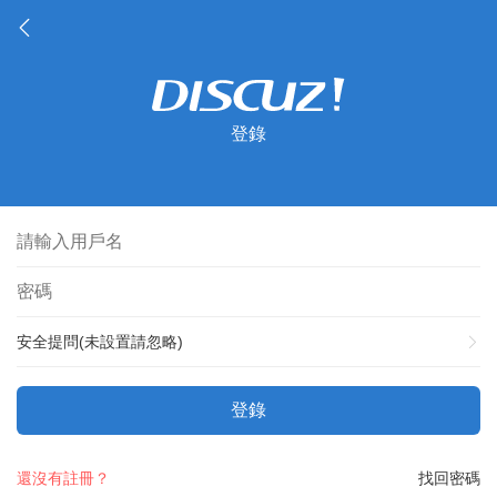
登錄
安全提問(未設置請忽略)
登錄
還沒有註冊？
找回密碼