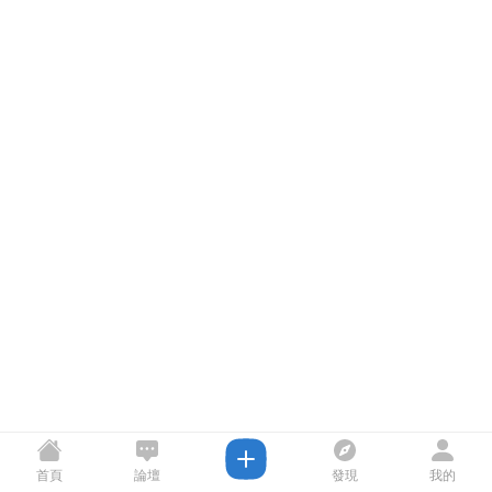
首頁
論壇
發現
我的