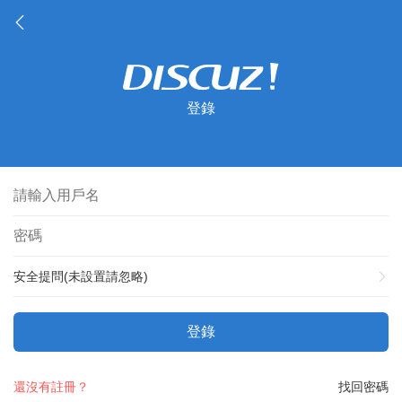
登錄
安全提問(未設置請忽略)
登錄
還沒有註冊？
找回密碼