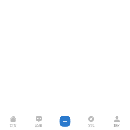
首頁
論壇
發現
我的