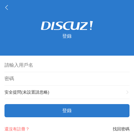
登錄
安全提問(未設置請忽略)
登錄
還沒有註冊？
找回密碼