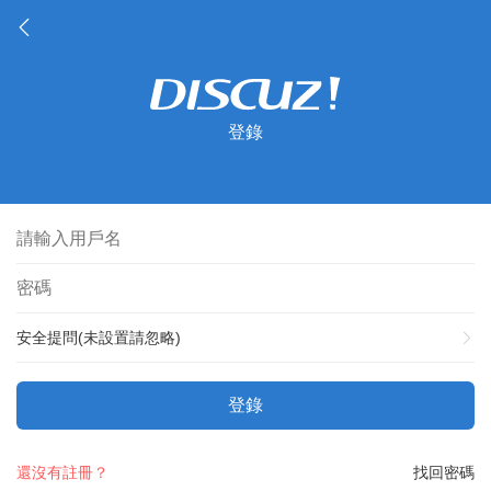
登錄
安全提問(未設置請忽略)
登錄
還沒有註冊？
找回密碼