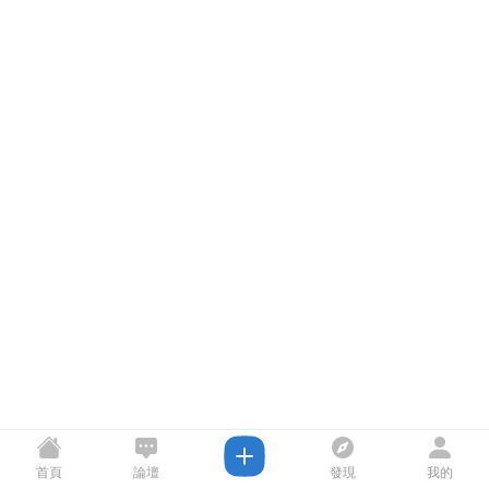
首頁
論壇
發現
我的