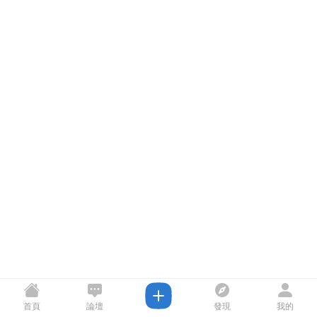
首頁
論壇
發現
我的