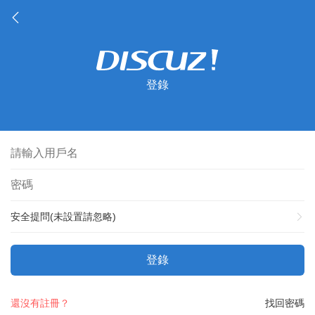
登錄
安全提問(未設置請忽略)
登錄
還沒有註冊？
找回密碼