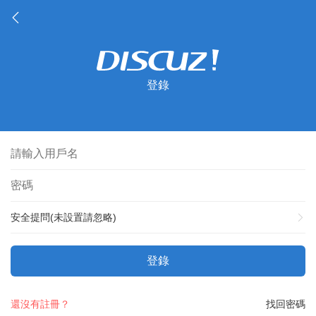
登錄
安全提問(未設置請忽略)
登錄
還沒有註冊？
找回密碼