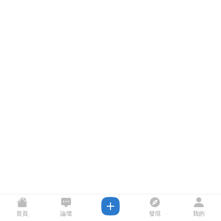
首頁
論壇
發現
我的