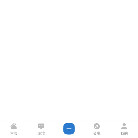
首頁
論壇
發現
我的