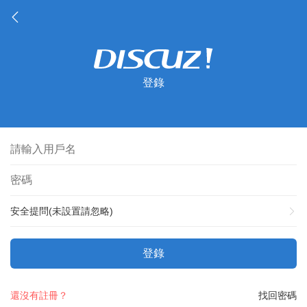
登錄
安全提問(未設置請忽略)
登錄
還沒有註冊？
找回密碼