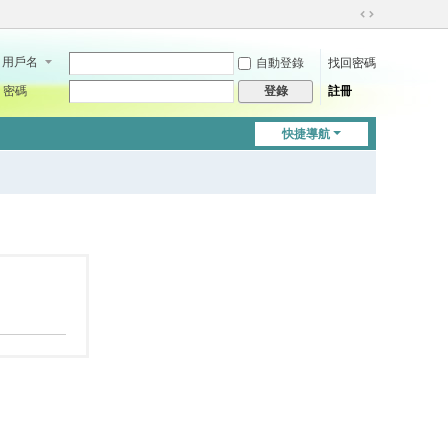
切
換
用戶名
自動登錄
找回密碼
到
寬
密碼
註冊
登錄
版
快捷導航