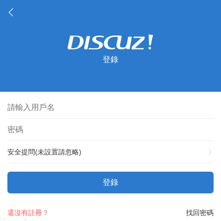
登錄
安全提問(未設置請忽略)
登錄
還沒有註冊？
找回密碼