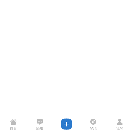
首頁
論壇
發現
我的