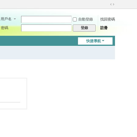
切
換
用戶名
自動登錄
找回密碼
到
寬
密碼
註冊
登錄
版
快捷導航