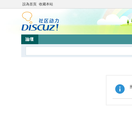
設為首頁
收藏本站
論壇