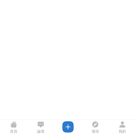
首頁
論壇
發現
我的