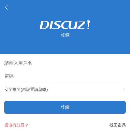
登錄
安全提問(未設置請忽略)
登錄
還沒有註冊？
找回密碼