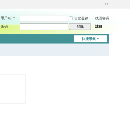
切
換
用戶名
自動登錄
找回密碼
到
寬
密碼
註冊
登錄
版
快捷導航