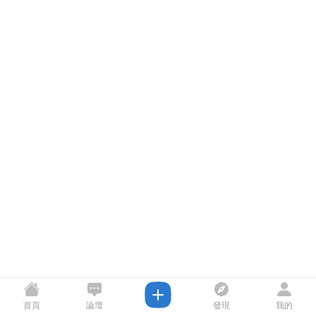
首頁
論壇
發現
我的