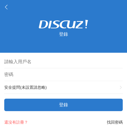
登錄
安全提問(未設置請忽略)
登錄
還沒有註冊？
找回密碼