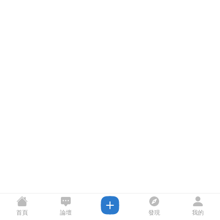
首頁
論壇
發現
我的