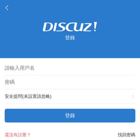
登錄
安全提問(未設置請忽略)
登錄
還沒有註冊？
找回密碼