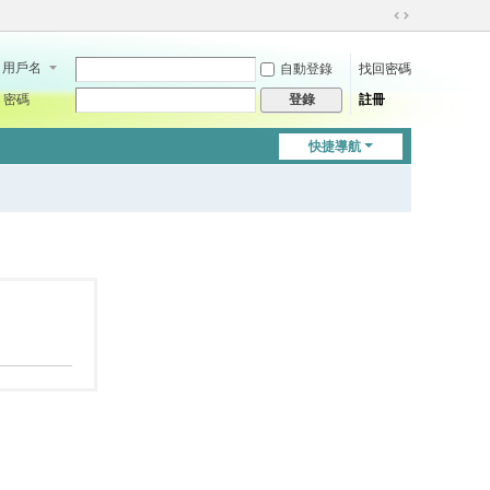
切
換
用戶名
自動登錄
找回密碼
到
寬
密碼
註冊
登錄
版
快捷導航